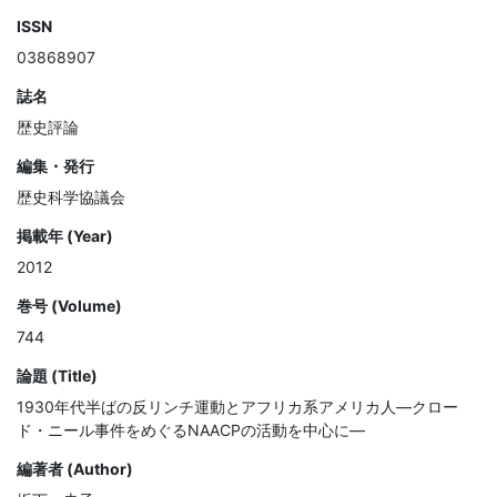
ISSN
03868907
誌名
歴史評論
編集・発行
歴史科学協議会
掲載年 (Year)
2012
巻号 (Volume)
744
論題 (Title)
1930年代半ばの反リンチ運動とアフリカ系アメリカ人―クロー
ド・ニール事件をめぐるNAACPの活動を中心に―
編著者 (Author)