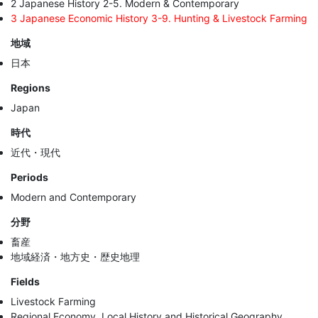
2 Japanese History 2-5. Modern & Contemporary
3 Japanese Economic History 3-9. Hunting & Livestock Farming
地域
日本
Regions
Japan
時代
近代・現代
Periods
Modern and Contemporary
分野
畜産
地域経済・地方史・歴史地理
Fields
Livestock Farming
Regional Economy, Local History and Historical Geography