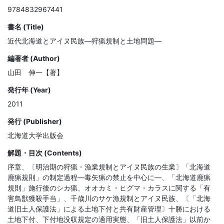
9784832967441
書名 (Title)
近代北海道とアイヌ民族―狩猟規制と土地問題―
編著者 (Author)
山田 伸一【著】
発行年 (Year)
2011
発行 (Publisher)
北海道大学出版会
解題・目次 (Contents)
序章、〔明治期の狩猟・漁業規制とアイヌ民族の生業〕「北海道
鹿猟規則」の制定過程―毒矢猟の禁止を中心に―、「北海道鹿猟
規則」施行後のシカ猟、オオカミ・ヒグマ・カラスに関する「有
害鳥獣獲殺手当」、千歳川のサケ漁規制とアイヌ民族、〔「北海
道旧土人保護法」による土地下付と共有財産管理〕十勝における
土地下付、下付地没収規定の適用実態、「旧土人保護法」以前か