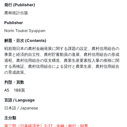
発行 (Publisher)
農林統計出版
Publisher
Norin Toukei Syuppan
解題・目次 (Contents)
戦前期日本の農村金融発展に関する課題の設定、農村信用組合の
事業と経済的自立性、農村貯蓄動員の進展、農村信用組合の形成
過程、農村信用組合の収支構造、農業生産要素投入量の推移に関
する再検証、農村信用組合による貸付と農業生産、農村信用組合
の育成政策。
判型・頁数
A5
188頁
言語 / Language
日本語 / Japanese
主分類
第三部［日本経済史］3-17．金融・銀行・財界