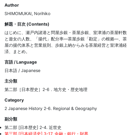
Author
SHIMOMUKAI, Norihiko
解題・目次 (Contents)
はじめに、瀬戸内諸港と問屋歩銀・茶屋歩銀、室津浦の茶屋軒数
と遊女の人数、「揚代」配分率―茶屋歩銀「勘定」の根拠―、茶
屋の揚代体系と営業規則、歩銀上納からみる茶屋経営と室津浦経
済、まとめ。
言語 / Language
日本語 / Japanese
主分類
第二部［日本歴史］2-6．地方史・歴史地理
Category
2 Japanese History 2-6. Regional & Geography
副分類
第二部 [日本歴史] 2-4. 近世史
第三部 [日本経済史] 3-17. 金融・銀行・財界