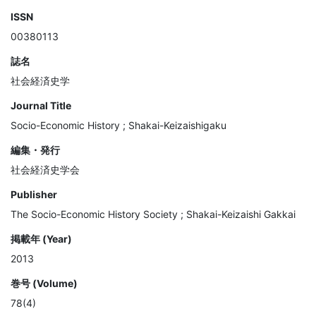
ISSN
00380113
誌名
社会経済史学
Journal Title
Socio-Economic History ; Shakai-Keizaishigaku
編集・発行
社会経済史学会
Publisher
The Socio-Economic History Society ; Shakai-Keizaishi Gakkai
掲載年 (Year)
2013
巻号 (Volume)
78(4)