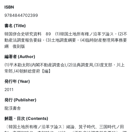
ISBN
9784844702399
書名 (Title)
韓国併合史研究資料 89 (1)韓国土地所有権ノ沿革ヲ論ス・(2)不
動産法調査報告要録・(3)土地調査綱要・(4)臨時財産整理局事務要
綱 復刻版
編著者 (Author)
(1)平木勘太郎(内閣不動産調査会),(2)法典調査局,(3)度支部・川上
常郎,(4)朝鮮総督府【編】
発行年 (Year)
2011
発行 (Publisher)
龍渓書舎
解題・目次 (Contents)
〔韓国土地所有権ノ沿革ヲ論ス〕緒論、箕子時代、三国時代ノ田