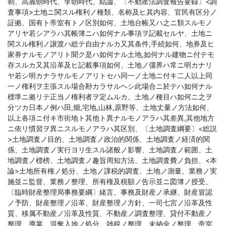
制、高麗朝時代、李朝時代、結論、〔不動産法調査報告要録〕<調
査事項>土地ニ関スル権利ノ種類、名称及ヒ其内容、官民有区分ノ
証拠、国有ト帝室有トノ区別如何、土地台帳又ハ之ニ類スルモノ
アリヤ若シアラハ其帳簿ニハ如何ナル事項ヲ記載セルヤ、土地ニ
関スル権利ノ譲渡ハ総テ自由ナルカ又其条件,手続如何、地券及ヒ
家券ナルモノアリト聞ク是ハ如何ナル土地,如何ナル建物ニ付テモ
存スルカ又其沿革及ヒ記載事項如何、土地ノ彊界ハ常ニ明カナリ
ヤ若シ明カナラサルモノアリトセハ同一ノ土地ニ付キ二人以上同
一ノ権利ヲ主張スル場合尠カラサルヘシ此場合ニ於テハ如何ナル
標準ニ拠リテ正当ノ権利者ヲ定ムルカ、土地ノ種目ハ如何ニ之ヲ
分ツカ日本ノ例ハ田,畑,宅地,山林,原野等、土地丈量ノ方法如何、
以上各項ニ付キ市街地ト其他ト異ナルモノアラハ其差異,其他地方
ニ依リ慣習ヲ異ニスルモノアラハ其区別、〔土地調査綱要〕<総説
>土地調査ノ目的、土地調査ノ政治的関係、土地調査ノ経済的関
係、土地調査ノ実行ヨリ生スル諸般ノ影響、土地調査ノ範囲、土
地調査ノ標榜、土地調査ノ趣旨周知方法、土地調査費ノ負担、<本
論>土地所有権ノ処分、土地ノ課税的調査、土地ノ測量、業務ノ実
施並ニ監督、業務ノ整理、所有権及税額ノ告示並ニ図簿ノ授受、
〔臨時財産整理局事務要綱〕緒言、事務及財産ノ承継、財産冒認
ノ予防、財産整理ノ沿革、財産整理ノ方針、一司七宮ノ沿革及性
質、移属不動産ノ沿革及性質、不動産ノ調査整理、貸付不動産ノ
整理、導掌、混奪入地ノ処分、雑税ノ整理、未納金ノ整理、帝室