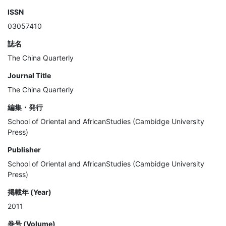
ISSN
03057410
誌名
The China Quarterly
Journal Title
The China Quarterly
編集・発行
School of Oriental and AfricanStudies (Cambidge University
Press)
Publisher
School of Oriental and AfricanStudies (Cambidge University
Press)
掲載年 (Year)
2011
巻号 (Volume)