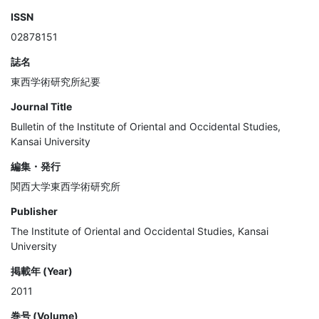
ISSN
02878151
誌名
東西学術研究所紀要
Journal Title
Bulletin of the Institute of Oriental and Occidental Studies,
Kansai University
編集・発行
関西大学東西学術研究所
Publisher
The Institute of Oriental and Occidental Studies, Kansai
University
掲載年 (Year)
2011
巻号 (Volume)