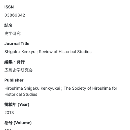
ISSN
03869342
誌名
史学研究
Journal Title
Shigaku-Kenkyu ; Review of Historical Studies
編集・発行
広島史学研究会
Publisher
Hiroshima Shigaku Kenkyukai ; The Society of Hiroshima for
Historical Studies
掲載年 (Year)
2013
巻号 (Volume)