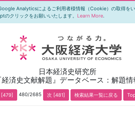
le Analyticsによるご利用者様情報（Cookie）の取得
eptのクリックをお願いいたします。
Learn More
.
日本経済史研究所
『経済史文献解題』データベース：解題情
480/2685
[479]
次 [481]
検索結果一覧に戻る
To