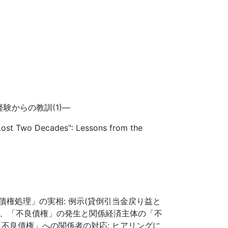
験からの教訓(1)―
 Lost Two Decades": Lessons from the
権処理」の実相: 例示(貸倒引当金戻り益と
型、「不良債権」の発生と関係経済主体の「不
不良債権」への関係者の対応: ヒアリングに