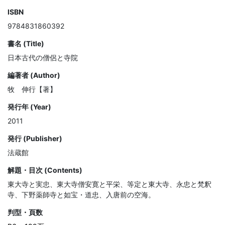
ISBN
9784831860392
書名 (Title)
日本古代の僧侶と寺院
編著者 (Author)
牧 伸行【著】
発行年 (Year)
2011
発行 (Publisher)
法蔵館
解題・目次 (Contents)
東大寺と実忠、東大寺僧安寛と平栄、等定と東大寺、永忠と梵釈
寺、下野薬師寺と如宝・道忠、入唐前の空海。
判型・頁数