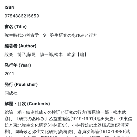
ISBN
9784886215659
書名 (Title)
弥生時代の考古学 9 弥生研究のあゆみと行方
編著者 (Author)
設楽 博己,藤尾 慎一郎,松木 武彦【編】
発行年 (Year)
2011
発行 (Publisher)
同成社
解題・目次 (Contents)
総論　稲・鉄史観成立の検証と研究の行方(藤尾慎一郎・松木武
彦)、〔研究のあゆみ〕乙益重隆論(1919-1991)(池田榮史)、伊東信
雄と東北弥生文化研究(小林正史)、小林行雄の土器様式論(深澤芳
樹)、岡崎敬と弥生文化研究(高橋徹)、森貞次郎論(1910-1998)(武