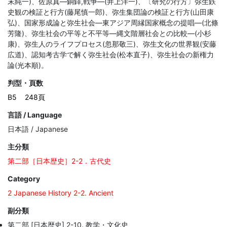
末純一)、佐原真―銅鐸,戦争―(井上洋一)、〔研究の行方〕弥生鉄
史観の検証と行方(藤尾慎一郎)、弥生集団論の検証と行方(山田康
弘)、国家形成論と弥生社会―東アジア周縁国家概念の提唱―(北條
芳隆)、弥生社会の平等と不平等―縄文階層社会との比較―(小杉
康)、弥生人のライフプロセス(忽那敬三)、弥生文化の世界観(安藤
広道)、認知考古学で解く弥生社会(松本直子)、弥生社会の新権力
論(光本順)。
判型・頁数
B5
248頁
言語 / Language
日本語 / Japanese
主分類
第二部［日本歴史］2-2．古代史
Category
2 Japanese History 2-2. Ancient
副分類
第二部 [日本歴史] 2-10. 教学・文化史