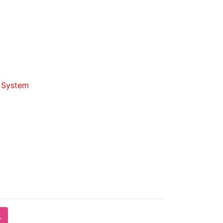
d System
へ