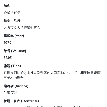
誌名
経済学雑誌
編集・発行
大阪市立大学経済研究会
掲載年 (Year)
1970
巻号 (Volume)
63(6)
論題 (Title)
近世後期に於ける被差別部落の人口変動について—和泉国泉郡南
王子村の場合—
編著者 (Author)
生瀬 克己
解題・目次 (Contents)