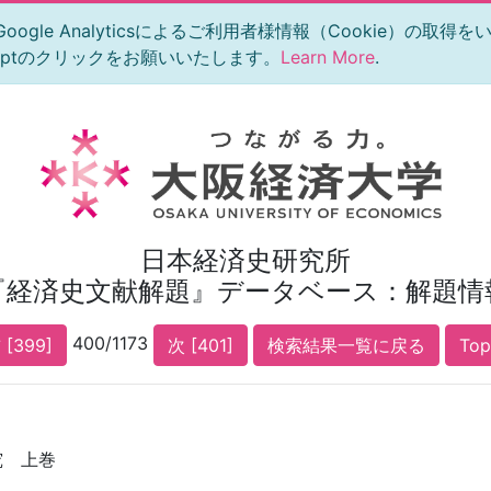
le Analyticsによるご利用者様情報（Cookie）の取得
eptのクリックをお願いいたします。
Learn More
.
日本経済史研究所
『経済史文献解題』データベース：解題情
400/1173
 [399]
次 [401]
検索結果一覧に戻る
To
究 上巻