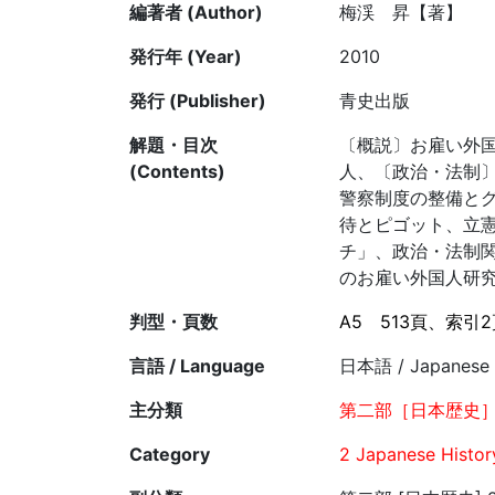
編著者 (Author)
梅渓 昇【著】
発行年 (Year)
2010
発行 (Publisher)
青史出版
解題・目次
〔概説〕お雇い外国
(Contents)
人、〔政治・法制
警察制度の整備と
待とピゴット、立
チ」、政治・法制
のお雇い外国人研
判型・頁数
A5
513頁、索引2
言語 / Language
日本語 / Japanese
主分類
第二部［日本歴史］
Category
2 Japanese Histor