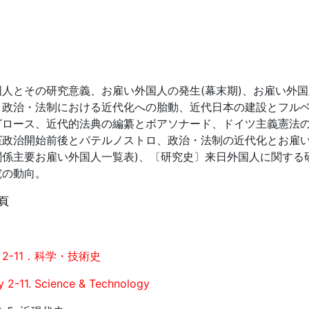
人とその研究意義、お雇い外国人の発生(幕末期)、お雇い外国
〕政治・法制における近代化への胎動、近代日本の建設とフル
グロース、近代的法典の編纂とボアソナード、ドイツ主義憲法
憲政治開始前後とパテルノストロ、政治・法制の近代化とお雇い
関係主要お雇い外国人一覧表)、〔研究史〕来日外国人に関する
究の動向。
頁
2-11．科学・技術史
y 2-11. Science & Technology