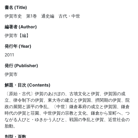
書名 (Title)
伊賀市史 第1巻 通史編 古代・中世
編著者 (Author)
伊賀市【編】
発行年 (Year)
2011
発行 (Publisher)
伊賀市
解題・目次 (Contents)
〔原始・古代〕伊賀のあけぼの、古墳文化と伊賀、伊賀国の成
立、律令制下の伊賀、東大寺の建立と伊賀国、摂関期の伊賀、院
政の展開と源平の争乱、〔中世〕鎌倉幕府の成立と伊賀国、鎌倉
時代の伊賀と荘園、中世伊賀の宗教と文化、鎌倉から室町へ、つ
ながる人びと・ゆきかう人びと、戦国の争乱と伊賀、近世社会の
胎動。
判型・頁数