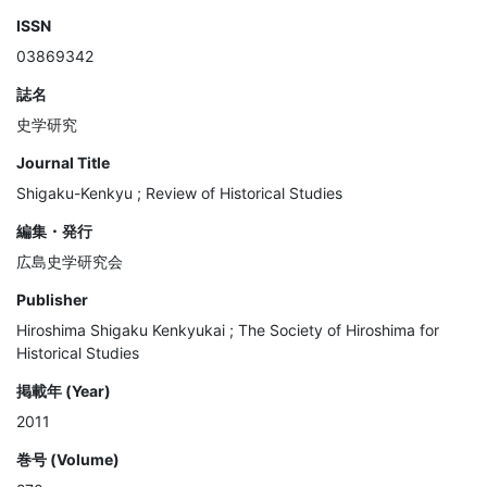
ISSN
03869342
誌名
史学研究
Journal Title
Shigaku-Kenkyu ; Review of Historical Studies
編集・発行
広島史学研究会
Publisher
Hiroshima Shigaku Kenkyukai ; The Society of Hiroshima for
Historical Studies
掲載年 (Year)
2011
巻号 (Volume)