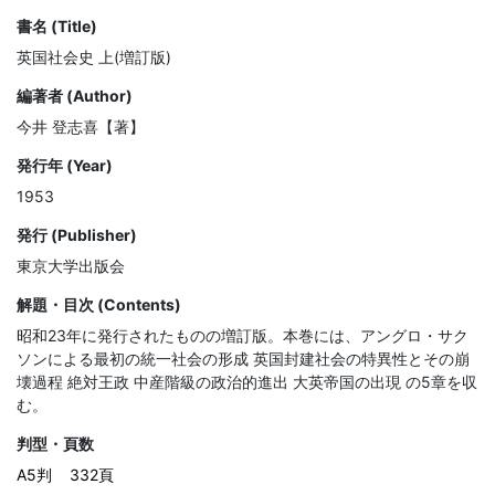
書名 (Title)
英国社会史 上(増訂版)
編著者 (Author)
今井 登志喜【著】
発行年 (Year)
1953
発行 (Publisher)
東京大学出版会
解題・目次 (Contents)
昭和23年に発行されたものの増訂版。本巻には、アングロ・サク
ソンによる最初の統一社会の形成 英国封建社会の特異性とその崩
壊過程 絶対王政 中産階級の政治的進出 大英帝国の出現 の5章を収
む。
判型・頁数
A5判
332頁