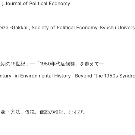
; Journal of Political Economy
zai-Gakkai ; Society of Political Economy, Kyushu Univers
期の19世紀」―「1950年代症候群」を超えて―
ntury" in Environmental History : Beyond "the 1950s Syndr
対象・方法、仮説、仮説の検証、むすび。