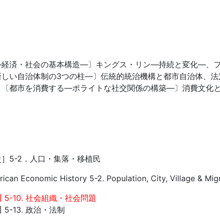
経済・社会の基本構造―〕キングス・リン―持続と変化―、フ
新しい自治体制の3つの柱―〕伝統的統治機構と都市自治体、法
、〔都市を消費する―ポライトな社交関係の構築―〕消費文化
。
］5-2．人口・集落・移植民
can Economic History 5-2. Population, City, Village & Mig
 5-10. 社会組織・社会問題
 5-13. 政治・法制