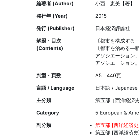
編著者 (Author)
小西 恵美【著】
発行年 (Year)
2015
発行 (Publisher)
日本経済評論社
解題・目次
〔都市を構成する―
(Contents)
〔都市を治める―
アソシエーション
アソシエーション
判型・頁数
A5
440頁
言語 / Language
日本語 / Japanese
主分類
第五部［西洋経済史
Category
5 European & Ameri
副分類
第五部 [西洋経済史]
第五部 [西洋経済史]