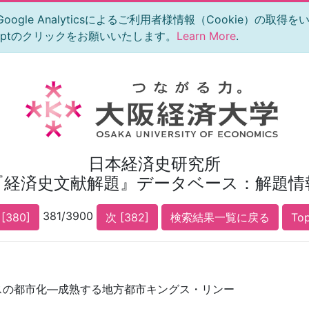
le Analyticsによるご利用者様情報（Cookie）の取得
eptのクリックをお願いいたします。
Learn More
.
日本経済史研究所
『経済史文献解題』データベース：解題情
381/3900
[380]
次 [382]
検索結果一覧に戻る
To
スの都市化―成熟する地方都市キングス・リンー