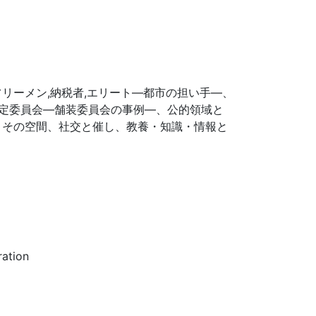
リーメン,納税者,エリート―都市の担い手―、
定委員会―舗装委員会の事例―、公的領域と
とその空間、社交と催し、教養・知識・情報と
ration