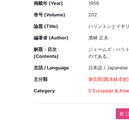
掲載年 (Year)
1956
巻号 (Volume)
202
論題 (Title)
ハリントンとイギ
編著者 (Author)
濱林 正夫
解題・目次
ジェームズ・ハリ
(Contents)
のである。
言語 / Language
日本語 / Japanese
主分類
第五部[西洋経済史]
Category
5 European & Amer
前 [