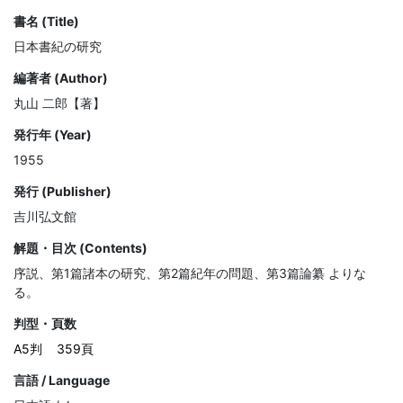
書名 (Title)
日本書紀の研究
編著者 (Author)
丸山 二郎【著】
発行年 (Year)
1955
発行 (Publisher)
吉川弘文館
解題・目次 (Contents)
序説、第1篇諸本の研究、第2篇紀年の問題、第3篇論纂 よりな
る。
判型・頁数
A5判
359頁
言語 / Language