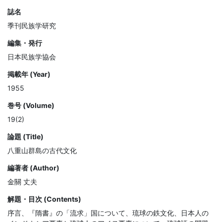
誌名
季刊民族学研究
編集・発行
日本民族学協会
掲載年 (Year)
1955
巻号 (Volume)
19(2)
論題 (Title)
八重山群島の古代文化
編著者 (Author)
金關 丈夫
解題・目次 (Contents)
序言、『隋書』の「流求」国について、琉球の鉄文化、日本人の