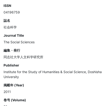
ISSN
04196759
誌名
社会科学
Journal Title
The Social Sciences
編集・発行
同志社大学人文科学研究所
Publisher
Institute for the Study of Humanities & Social Science, Doshisha
University
掲載年 (Year)
2011
巻号 (Volume)