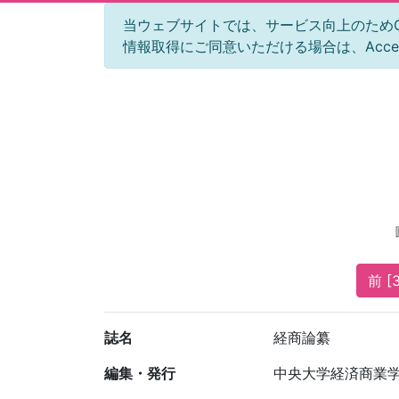
当ウェブサイトでは、サービス向上のためGoog
情報取得にご同意いただける場合は、Acc
前 [
誌名
経商論纂
編集・発行
中央大学経済商業