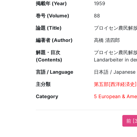
掲載年 (Year)
1959
巻号 (Volume)
88
論題 (Title)
プロイセン農民解放、1
編著者 (Author)
高橋 清四郎
解題・目次
プロイセン農民解放政策の史
(Contents)
Landarbeiter in d
言語 / Language
日本語 / Japanese
主分類
第五部[西洋経済史]
Category
5 European & Amer
前 [