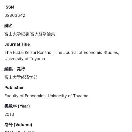
ISSN
02863642
誌名
富山大学紀要.富大経済論集
Journal Title
The Fudai Keizai Ronshu ; The Journal of Economic Studies,
University of Toyama
編集・発行
富山大学経済学部
Publisher
Faculty of Economics, University of Toyama
掲載年 (Year)
2013
巻号 (Volume)