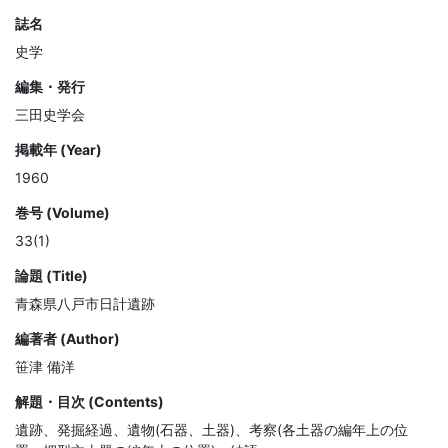
誌名
史学
編集・発行
三田史学会
掲載年 (Year)
1960
巻号 (Volume)
33(1)
論題 (Title)
青森県八戸市日計遺跡
編著者 (Author)
笹津 備洋
解題・目次 (Contents)
遺跡、発掘経過、遺物(石器、土器)、考察(各土器の編年上の位