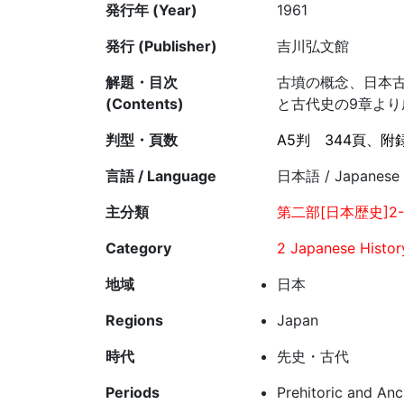
発行年 (Year)
1961
発行 (Publisher)
吉川弘文館
解題・目次
古墳の概念、日本
(Contents)
と古代史の9章よ
判型・頁数
A5判
344頁、附
言語 / Language
日本語 / Japanese
主分類
第二部[日本歴史]2-
Category
2 Japanese Histor
地域
日本
Regions
Japan
時代
先史・古代
Periods
Prehitoric and Anc