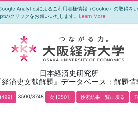
le Analyticsによるご利用者様情報（Cookie）の取得
eptのクリックをお願いいたします。
Learn More
.
日本経済史研究所
『経済史文献解題』データベース：解題情
3500/3748
3499]
次 [3501]
検索結果一覧に戻る
T