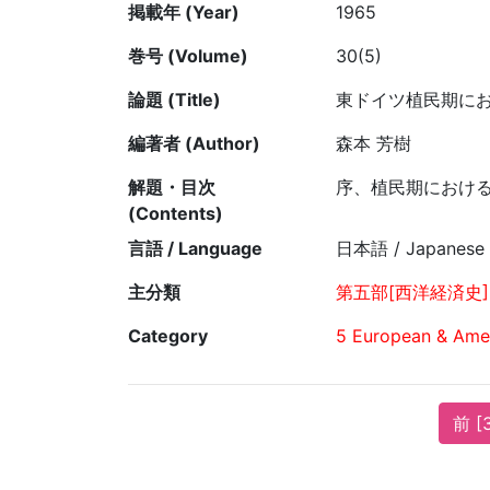
掲載年 (Year)
1965
巻号 (Volume)
30(5)
論題 (Title)
東ドイツ植民期に
編著者 (Author)
森本 芳樹
解題・目次
序、植民期におけ
(Contents)
言語 / Language
日本語 / Japanese
主分類
第五部[西洋経済史]
Category
5 European & Amer
前 [