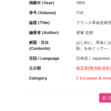
掲載年 (Year)
1965
巻号 (Volume)
7(4)
論題 (Title)
フランス革命史研
編著者 (Author)
遅塚 忠躬
解題・目次
はじめに、革命に
(Contents)
制」をめぐって—、
言語 / Language
日本語 / Japanese
主分類
第五部[西洋経済史]
Category
5 European & Amer
前 [