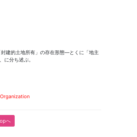
「封建的土地所有」の存在形態—とくに「地主
義、に分ち述ぶ。
Organization
Topへ