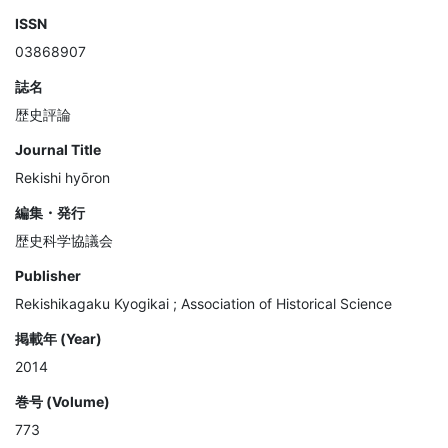
ISSN
03868907
誌名
歴史評論
Journal Title
Rekishi hyōron
編集・発行
歴史科学協議会
Publisher
Rekishikagaku Kyogikai ; Association of Historical Science
掲載年 (Year)
2014
巻号 (Volume)
773