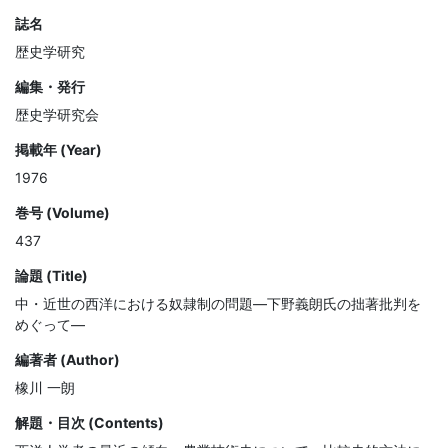
誌名
歴史学研究
編集・発行
歴史学研究会
掲載年 (Year)
1976
巻号 (Volume)
437
論題 (Title)
中・近世の西洋における奴隷制の問題—下野義朗氏の拙著批判を
めぐって—
編著者 (Author)
橡川 一朗
解題・目次 (Contents)