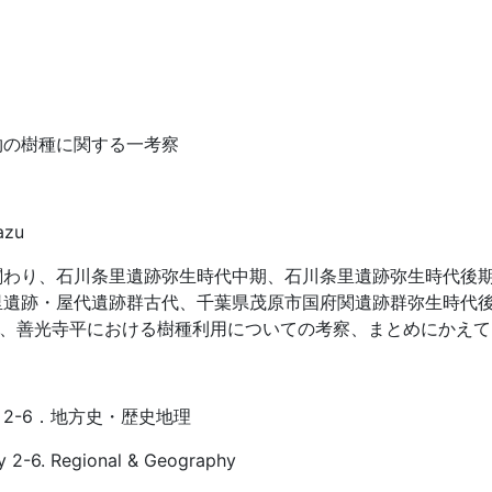
物の樹種に関する一考察
azu
関わり、石川条里遺跡弥生時代中期、石川条里遺跡弥生時代後
里遺跡・屋代遺跡群古代、千葉県茂原市国府関遺跡群弥生時代
)、善光寺平における樹種利用についての考察、まとめにかえて
2-6．地方史・歴史地理
y 2-6. Regional & Geography