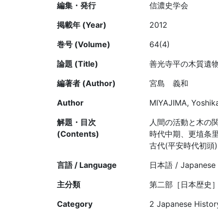
編集・発行
信濃史学会
掲載年 (Year)
2012
巻号 (Volume)
64(4)
論題 (Title)
善光寺平の木質遺
編著者 (Author)
宮島 義和
Author
MIYAJIMA, Yoshik
解題・目次
人間の活動と木の
(Contents)
時代中期、更埴条
古代(平安時代初頭
言語 / Language
日本語 / Japanese
主分類
第二部［日本歴史］
Category
2 Japanese Histor