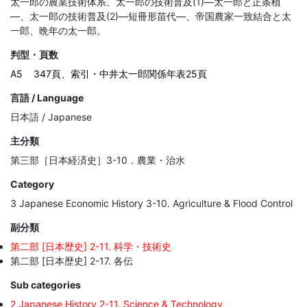
太一郎の農業技術体系、太一郎の技術普及(1)―太一郎と正条植
―、太一郎の技術普及(2)―短冊形苗代―、帝国農家一致結合と太
一郎、晩年の太一郎。
判型・頁数
A5
347頁、索引・中井太一郎関係年表25頁
言語 / Language
日本語 / Japanese
主分類
第三部［日本経済史］3-10．農業・治水
Category
3 Japanese Economic History 3-10. Agriculture & Flood Control
副分類
第二部 [日本歴史] 2-11. 科学・技術史
第二部 [日本歴史] 2-17. 各伝
Sub categories
2 Japanese History 2-11. Science & Technology