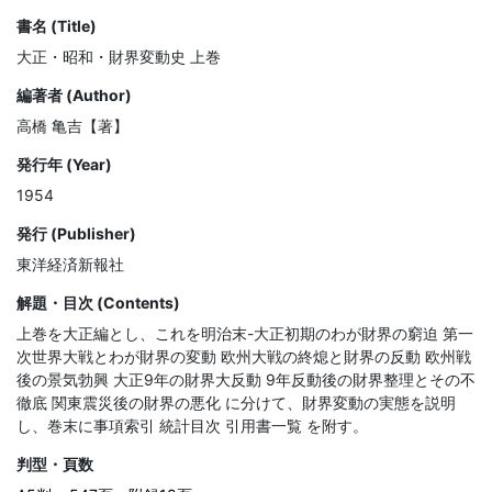
書名 (Title)
大正・昭和・財界変動史 上巻
編著者 (Author)
高橋 亀吉【著】
発行年 (Year)
1954
発行 (Publisher)
東洋経済新報社
解題・目次 (Contents)
上巻を大正編とし、これを明治末-大正初期のわが財界の窮迫 第一
次世界大戦とわが財界の変動 欧州大戦の終熄と財界の反動 欧州戦
後の景気勃興 大正9年の財界大反動 9年反動後の財界整理とその不
徹底 関東震災後の財界の悪化 に分けて、財界変動の実態を説明
し、巻末に事項索引 統計目次 引用書一覧 を附す。
判型・頁数