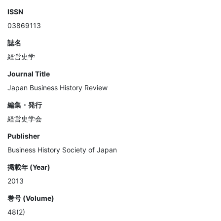
ISSN
03869113
誌名
経営史学
Journal Title
Japan Business History Review
編集・発行
経営史学会
Publisher
Business History Society of Japan
掲載年 (Year)
2013
巻号 (Volume)
48(2)