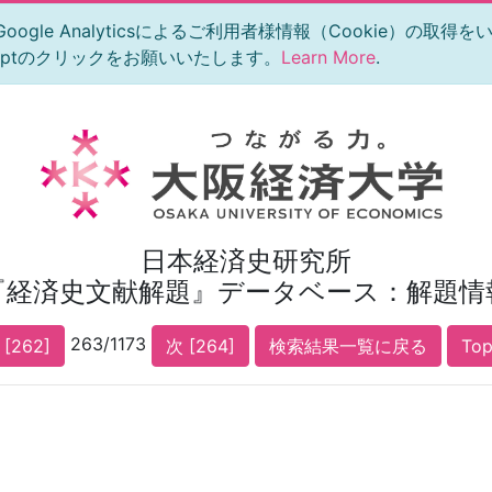
le Analyticsによるご利用者様情報（Cookie）の取得
eptのクリックをお願いいたします。
Learn More
.
日本経済史研究所
『経済史文献解題』データベース：解題情
263/1173
 [262]
次 [264]
検索結果一覧に戻る
To