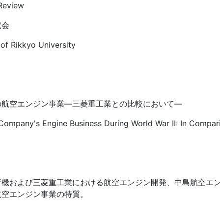
Review
究会
of Rikkyo University
の航空エンジン事業―三菱重工業との比較において―
Company's Engine Business During World War II: In Compari
行機および三菱重工業における航空エンジン開発、中島航空エ
航空エンジン事業の特質。