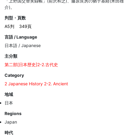
「上野国交替実録帳」(前沢和之)、藤原良房の猶子基経(米田雄
介)。
判型・頁数
A5判
349頁
言語 / Language
日本語 / Japanese
主分類
第二部[日本歴史]2-2.古代史
Category
2 Japanese History 2-2. Ancient
地域
日本
Regions
Japan
時代