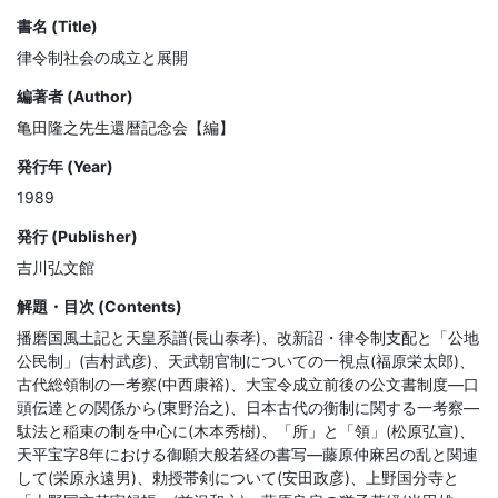
書名 (Title)
律令制社会の成立と展開
編著者 (Author)
亀田隆之先生還暦記念会【編】
発行年 (Year)
1989
発行 (Publisher)
吉川弘文館
解題・目次 (Contents)
播磨国風土記と天皇系譜(長山泰孝)、改新詔・律令制支配と「公地
公民制」(吉村武彦)、天武朝官制についての一視点(福原栄太郎)、
古代総領制の一考察(中西康裕)、大宝令成立前後の公文書制度—口
頭伝達との関係から(東野治之)、日本古代の衡制に関する一考察—
駄法と稲束の制を中心に(木本秀樹)、「所」と「領」(松原弘宣)、
天平宝字8年における御願大般若経の書写—藤原仲麻呂の乱と関連
して(栄原永遠男)、勅授帯剣について(安田政彦)、上野国分寺と