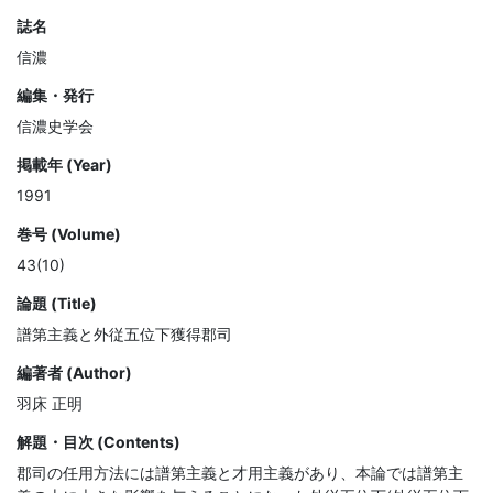
誌名
信濃
編集・発行
信濃史学会
掲載年 (Year)
1991
巻号 (Volume)
43(10)
論題 (Title)
譜第主義と外従五位下獲得郡司
編著者 (Author)
羽床 正明
解題・目次 (Contents)
郡司の任用方法には譜第主義と才用主義があり、本論では譜第主