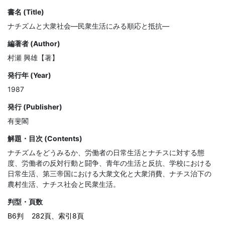
書名 (Title)
ナチズムと大衆社会—民衆生活にみる順応と抵抗—
編著者 (Author)
村瀬 興雄【著】
発行年 (Year)
1987
発行 (Publisher)
有斐閣
解題・目次 (Contents)
ナチズムをどうみるか、労働者の日常生活とナチスに対する態
度、労働者の反対行動と闘争、青年の生活と反抗、学校における
日常生活、第三帝国における大衆文化と大衆消費、ナチス治下の
農村生活、ナチス社会と民衆生活。
判型・頁数
B6判
282頁、索引8頁