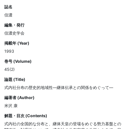
誌名
信濃
編集・発行
信濃史学会
掲載年 (Year)
1993
巻号 (Volume)
45(2)
論題 (Title)
式内社分布の歴史的地域性—継体伝承との関係をめぐって—
編著者 (Author)
米沢 康
解題・目次 (Contents)
式内社の全国的な分布と、継体天皇の登場をめぐる勢力基盤との