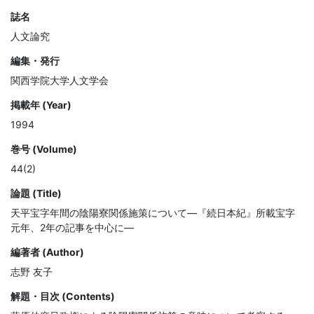
誌名
人文論究
編集・発行
関西学院大学人文学会
掲載年 (Year)
1994
巻号 (Volume)
44(2)
論題 (Title)
天平宝字年間の陰陽寮関係施策について—『続日本紀』所載宝字
元年、2年の記事を中心に—
編著者 (Author)
志野 友子
解題・目次 (Contents)