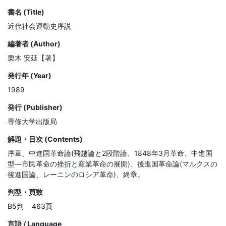
書名 (Title)
近代社会運動史序説
編著者 (Author)
栗木 安延【著】
発行年 (Year)
1989
発行 (Publisher)
専修大学出版局
解題・目次 (Contents)
序章、中進国革命論(飛越論と2段階論、1848年3月革命、中進国
型—市民革命の挫折と産業革命の展開)、後進国革命論(マルクスの
後進国論、レーニンのロシア革命)、終章。
判型・頁数
B5判
463頁
言語 / Language