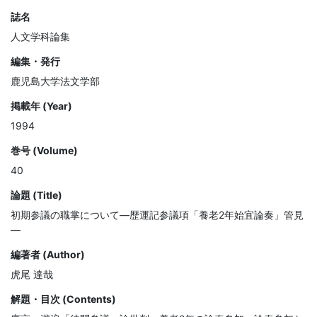
誌名
人文学科論集
編集・発行
鹿児島大学法文学部
掲載年 (Year)
1994
巻号 (Volume)
40
論題 (Title)
初期参議の職掌について—歴運記参議項「養老2年始宜論奏」管見
—
編著者 (Author)
虎尾 達哉
解題・目次 (Contents)