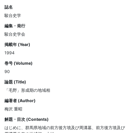
誌名
駿台史学
編集・発行
駿台史学会
掲載年 (Year)
1994
巻号 (Volume)
90
論題 (Title)
「毛野」形成期の地域相
編著者 (Author)
梅沢 重昭
解題・目次 (Contents)
はじめに、群馬県地域の前方後方墳及び周溝墓、前方後方墳及び