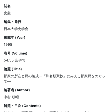
誌名
史叢
編集・発行
日本大学史学会
掲載年 (Year)
1995
巻号 (Volume)
54,55 合併号
論題 (Title)
郡家の所在と郷の編成—『和名類聚抄』にみえる郡家郷をめぐっ
て—
編著者 (Author)
中村 順昭
解題・目次 (Contents)