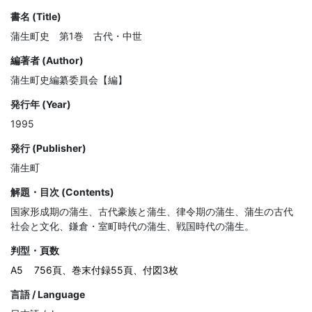
書名 (Title)
蒲生町史 第1巻 古代・中世
編著者 (Author)
蒲生町史編纂委員会【編】
発行年 (Year)
1995
発行 (Publisher)
蒲生町
解題・目次 (Contents)
国家形成期の蒲生、古代豪族と蒲生、律令期の蒲生、蒲生の古代
社会と文化、鎌倉・室町時代の蒲生、戦国時代の蒲生。
判型・頁数
A5
756頁、巻末付録55頁、付図3枚
言語 / Language