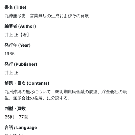
書名 (Title)
九沖無尽史―営業無尽の生成およびその発展―
編著者 (Author)
井上 正【著】
発行年 (Year)
1965
発行 (Publisher)
井上 正
解題・目次 (Contents)
九州沖縄の無尽について、黎明期庶民金融の展望、貯金会社の籏
生、無尽会社の発展、に分説する。
判型・頁数
B5判
77頁
言語 / Language