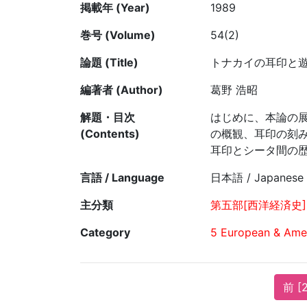
掲載年 (Year)
1989
巻号 (Volume)
54(2)
論題 (Title)
トナカイの耳印と
編著者 (Author)
葛野 浩昭
解題・目次
はじめに、本論の
(Contents)
の概観、耳印の刻
耳印とシータ間の
言語 / Language
日本語 / Japanese
主分類
第五部[西洋経済史]
Category
5 European & Amer
前 [