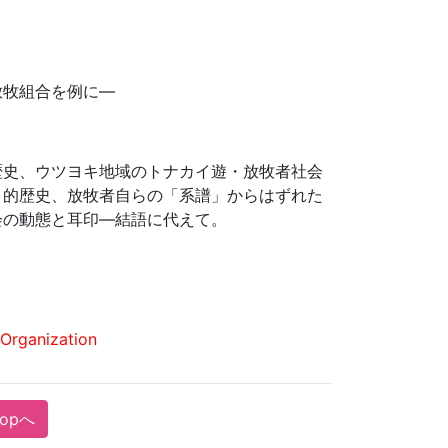
放牧組合を例に—
歴史、ウツヨキ地域のトナカイ遊・放牧者社会
」的歴史、放牧者自らの「系譜」からはずれた
会の動態と耳印—結語に代えて。
Organization
Topへ