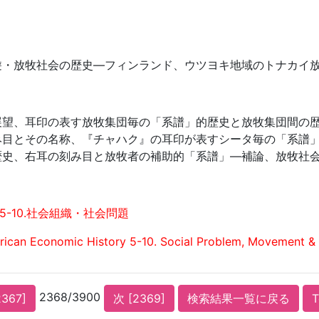
遊・放牧社会の歴史—フィンランド、ウツヨキ地域のトナカイ
展望、耳印の表す放牧集団毎の「系譜」的歴史と放牧集団間の
み目とその名称、『チャハク』の耳印が表すシータ毎の「系譜
歴史、右耳の刻み目と放牧者の補助的「系譜」—補論、放牧社
5-10.社会組織・社会問題
ican Economic History 5-10. Social Problem, Movement & 
2368/3900
2367]
次 [2369]
検索結果一覧に戻る