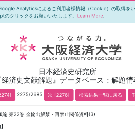
le Analyticsによるご利用者様情報（Cookie）の取得
eptのクリックをお願いいたします。
Learn More
.
日本経済史研究所
『経済史文献解題』データベース：解題情
2275/2685
2274]
次 [2276]
検索結果一覧に戻る
T
編 第22巻 金輸出解禁・再禁止関係資料(3)
編】