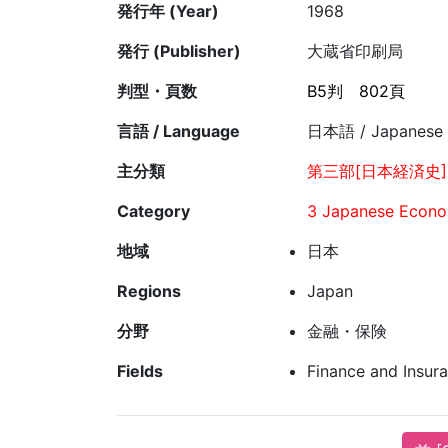
発行年 (Year)
1968
発行 (Publisher)
大蔵省印刷局
判型・頁数
B5判
802頁
言語 / Language
日本語 / Japanese
主分類
第三部[日本経済史]
Category
3 Japanese Econom
地域
日本
Regions
Japan
分野
金融・保険
Fields
Finance and Insur